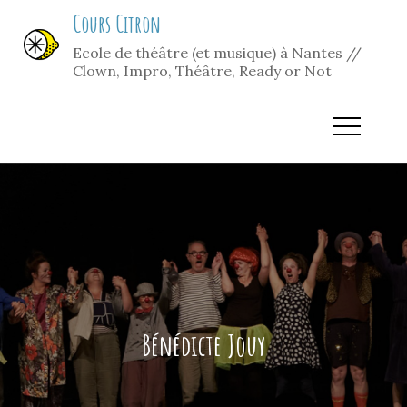
Skip
Cours Citron
to
Ecole de théâtre (et musique) à Nantes //
content
Clown, Impro, Théâtre, Ready or Not
Bénédicte Jouy